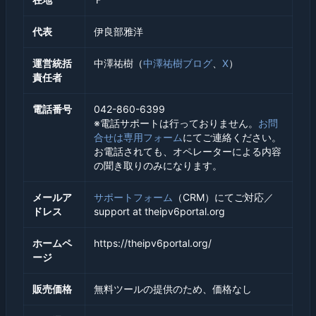
代表
伊良部雅洋
運営統括
中澤祐樹（
中澤祐樹ブログ
、
X
）
責任者
電話番号
042-860-6399
※電話サポートは行っておりません。
お問
合せは専用フォーム
にてご連絡ください。
お電話されても、オペレーターによる内容
の聞き取りのみになります。
メールア
サポートフォーム
（CRM）にてご対応／
ドレス
support at theipv6portal.org
ホームペ
https://theipv6portal.org/
ージ
販売価格
無料ツールの提供のため、価格なし